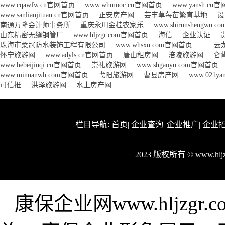
www.cqawfw.cn官网首页
www.whmooc.cn官网首页
www.yansh.cn
www.sanlianjituan.cn官网首页
正安房产网
芸丰草莓苗繁育基地
设
南通万隆会计师事务所
重庆永川金桂农家乐
www.shirunshengwu
山东精密无缝钢管厂
www.hljzgr.com官网首页
海信
企业认证
|
珠海市柔冠防水装饰工程有限公司
www.whsxn.com官网首页
云
怀宁旅游网
www.adyls.cn官网首页
唐山租房网
涪陵旅游网
仑
www.hebeijinqi.cn官网首页
崇礼旅游网
www.shgaoyu.com官网首页
www.minnanwh.com官网首页
弋阳旅游网
曹县房产网
www.021y
可信推
洪泽旅游网
水上房产网
栏目导航:
首页
|
企业查询
|
企业推广
|
企业
2023 版权所有 © www.hl
康保企业网www.hljzg