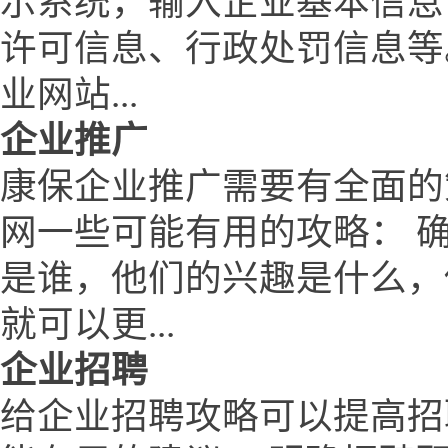
示系统，输入企业基本信息
许可信息、行政处罚信息等
业网站...
企业推广
康保企业推广需要有全面的
网一些可能有用的攻略： 
是谁，他们的兴趣是什么，
就可以更...
企业招聘
给企业招聘攻略可以提高招